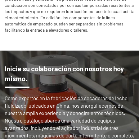
conducción son conectados por correas temporizadas resistentes a
los impactos y que no requieren lubricación por aceite lo cual facilita
el mantenimiento. En adición, los componentes de la línea
automática de empacado pueden ser separados sin problemas,
facilitando la entrada a elevadores o talleres.
Inicie su colaboración con nosotros hoy
mismo.
Como expertos en la fabricación de secadoras de lecho
fluidizado, ubicados en China, nos enorgullecemos de
nuestra amplia experiencia y conocimientos técnicos.
Nuestro catálogo abarca una variedad de equipos
avanzados, incluyendo el agitador industrial de tres
movimientos, máquinas de corte intermitente o completo,