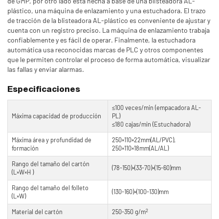
de GMP, por otro lado está hecha a base de una blisteadora AL-
plástico, una máquina de enlazamiento y una estuchadora. El trazo
de tracción de la blisteadora AL-plástico es conveniente de ajustar y
cuenta con un registro preciso. La máquina de enlazamiento trabaja
confiablemente y es fácil de operar. Finalmente, la estuchadora
automática usa reconocidas marcas de PLC y otros componentes
que le permiten controlar el proceso de forma automática, visualizar
las fallas y enviar alarmas.
Especificaciones
≤100 veces/min (empacadora AL-
Máxima capacidad de producción
PL)
≤180 cajas/min (Estuchadora)
Máxima área y profundidad de
250×110×22mm(AL/PVC),
formación
250×110×18mm(AL/AL)
Rango del tamaño del cartón
(78-150)×(33-70)×(15-60)mm
(L×W×H )
Rango del tamaño del folleto
(130-160)×(100-130)mm
(L×W)
2
Material del cartón
250-350 g/m