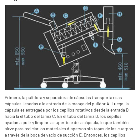
Primero, la pulidora y separadora de cápsulas transporta esas
cápsulas llenadas a la entrada de la manga del pulidor A. Luego, la
cápsula es entregada por los cepillos rotativos desde la entrada B
hacia la el tubo del tamiz C. En el tubo del tamiz D, los cepillos
ayudan a pulir y limpiar la superficie de la cápsula, lo que también
sirve para reciclar los materiales dispersos sin tapas de los cuerpos
a través de la boca de vacío de succión E. Entonces, los cepillos