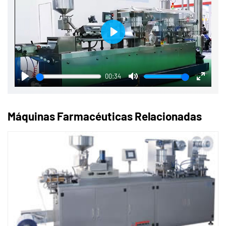
Play
00:34
Play
Mute
Enter
fullscre
Máquinas Farmacéuticas Relacionadas