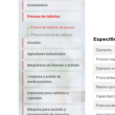
Granuladora
Prensas de tabletas
Prensa de tabletas de punzón
Prensa rotatoria de tabletas
Especifi
Secador
Elemento
Agitadores industriales
Presión máx
Maquinaria de llenado y sellado
Diámetro má
Limpieza y pulido de
Profundidad
medicamentos
Máximo gros
Impresora para tabletas y
Capacidad 
cápsulas
Potencia de
Máquina para vaciado y
recuperación de cápsulas
Velocidad d