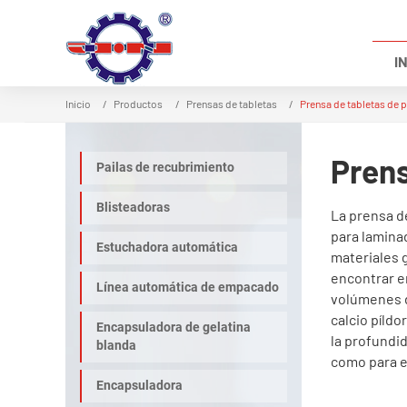
IN
Inicio
Productos
Prensas de tabletas
Prensa de tabletas de 
Prens
Pailas de recubrimiento
Blisteadoras
La prensa d
para lamina
Estuchadora automática
materiales 
encontrar e
Línea automática de empacado
volúmenes de
calcio píld
Encapsuladora de gelatina
la profundid
blanda
como para 
Encapsuladora