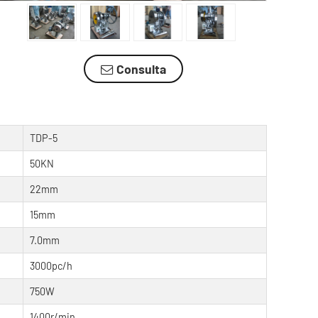
Consulta
TDP-5
50KN
22mm
15mm
7.0mm
3000pc/h
750W
1400r/min